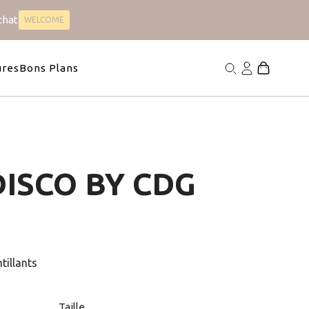
chat
WELCOME
Satin
Collection Chien
s
4 articles
ures
Bons Plans
ISCO BY CDG
tillants
Taille