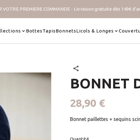
 VOTRE PREMIERE COMMANDE - Livraison gratuite dès 149€ d’a
Velour
Collection Paillettes
Collection 
es
40 articles
7 article
llections
Bottes
Tapis
Bonnets
Licols & Longes
Couvert
BONNET D
28,90 €
Bonnet paillettes + sequins scin
Quantité