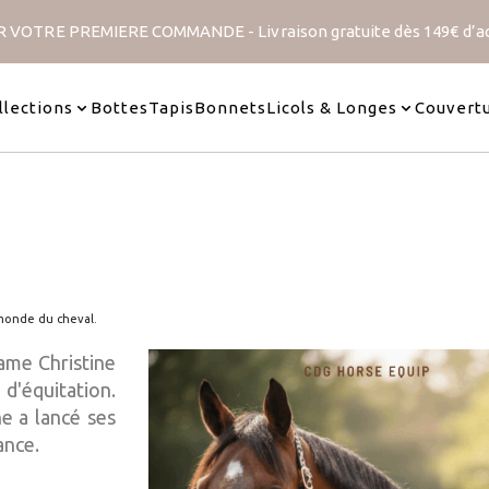
 VOTRE PREMIERE COMMANDE - Livraison gratuite dès 149€ d’a
Velour
Collection Paillettes
Collection 
es
40 articles
7 article
llections
Bottes
Tapis
Bonnets
Licols & Longes
Couvert
 monde du cheval.
ame Christine
d'équitation.
e a lancé ses
ance.