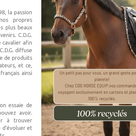
98, la passion
nos propres
os plus beaux
enirs. C.D.G.
 cavalier afin
C.D.G. diffuse
e de produits
teurs, et ce,
français ainsi
ion essaie de
ouvez avoir.
r à trouver
é d'évoluer et
ts.