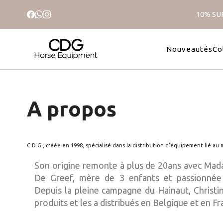
10% SUR
Collection Leopard
Shetland et Mini
Collection 
33 articles
6 articles
3 articl
Nouveautés
Co
A propos
C.D.G., créée en 1998, spécialisé dans la distribution d'équipement lié au
Son origine remonte à plus de 20ans avec Mad
De Greef, mère de 3 enfants et passionnée 
Depuis la pleine campagne du Hainaut, Christin
produits et les a distribués en Belgique et en Fr