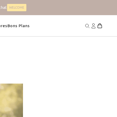
chat
WELCOME
Satin
Collection Chien
s
4 articles
ures
Bons Plans