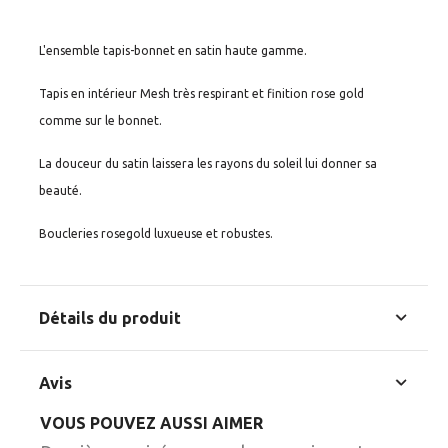
L'ensemble tapis-bonnet en satin haute gamme.
Tapis en intérieur Mesh très respirant et finition rose gold
comme sur le bonnet.
La douceur du satin laissera les rayons du soleil lui donner sa
beauté.
Boucleries rosegold luxueuse et robustes.
Détails du produit
Référence
ESP
Avis
En stock
2 Produits
VOUS POUVEZ AUSSI AIMER
Commentaires (0)